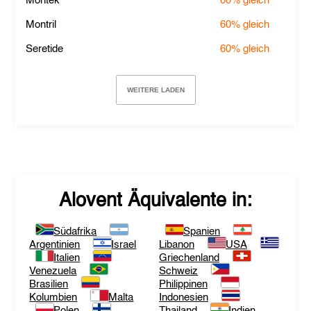
Montek
60%
gleich
Montril
60%
gleich
Seretide
60%
gleich
WEITERE LADEN
Alovent
Äquivalente in:
Südafrika
Spanien
Argentinien
Israel
Libanon
USA
Italien
Griechenland
Venezuela
Schweiz
Brasilien
Philippinen
Kolumbien
Malta
Indonesien
Polen
Thailand
Indien