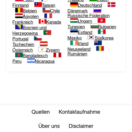
Finnland
Taiwan
Deutschland
Belgien
Chile
Dänemark
Russische Föderation
Ägypten
Ungarn
Frankreich
Kanada
Tunesien
Bulgarien
Bosnien und
Estland
Herzegowina
Mexiko
Südkorea
Portugal
Irland
Tschechien
Neuseeland
Österreich
Zypern
Rumänien
Bangladesch
Peru
Nicaragua
Quellen
Kontaktaufnahme
Über uns
Disclaimer