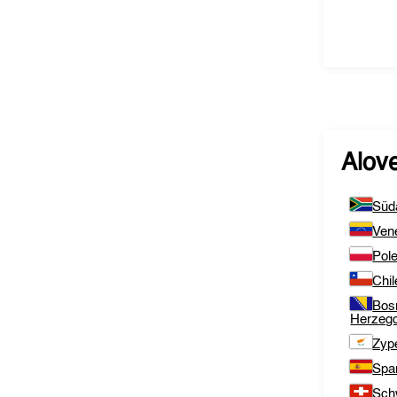
Alov
Süda
Ven
Pol
Chil
Bos
Herzeg
Zyp
Spa
Sch