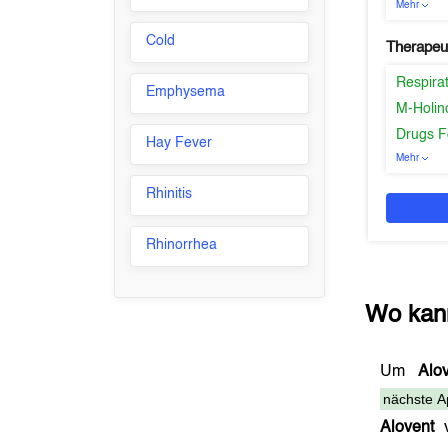
Mehr
Cold
Therapeu
Respira
Emphysema
M-Holin
Drugs F
Hay Fever
Mehr
Rhinitis
Rhinorrhea
Wo kan
Um
Alo
nächste A
Alovent
v