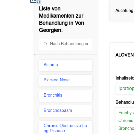
Liste von
Auchtung!
Medikamenten zur
Behandlung in
Von
Georgien
:
ALOVEN
Asthma
Inhaltssto
Blocked Nose
Ipratr
Bronchitis
Behandlu
Bronchospasm
Emphy
Chronic
Chronic Obstructive Lu
Bronch
ng Disease