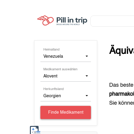
Äquiv
Heimatland
Venezuela
Medikament auswählen
Alovent
Das beste
Herkunftsland
pharmakol
Georgien
Sie könn
Finde Medikament