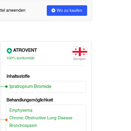
Wo zu kaufen
ittel anwenden
ATROVENT
100%
konformität
Georgien
Inhaltsstoffe
Ipratropium Bromide
Behandlungsmöglichkeit
Emphysema
Chronic Obstructive Lung Disease
Bronchospasm