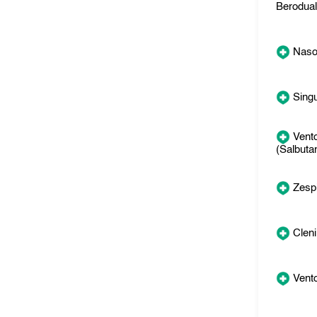
Berodua
Naso
Singu
Vento
(Salbuta
Zesp
Cleni
Vento