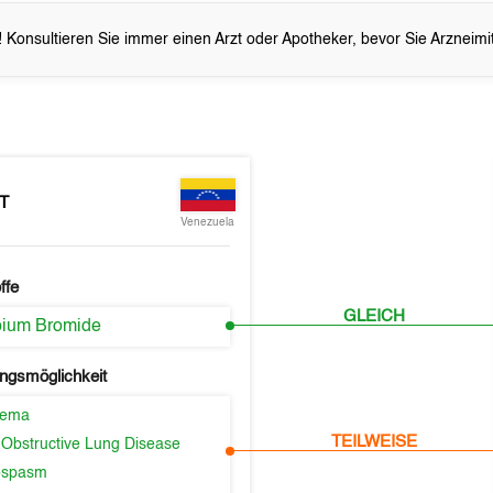
 Konsultieren Sie immer einen Arzt oder Apotheker, bevor Sie Arzneim
T
Venezuela
ffe
GLEICH
opium Bromide
ngsmöglichkeit
sema
TEILWEISE
 Obstructive Lung Disease
ospasm