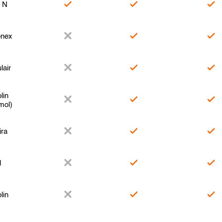
l N
nex
lair
lin
mol)
ira
l
lin