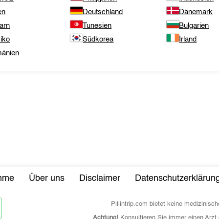
en
Deutschland
Dänemark
arn
Tunesien
Bulgarien
iko
Südkorea
Irland
änien
ahme
Über uns
Disclaimer
Datenschutzerklärun
Pillintrip.com bietet keine medizini
Achtung!
Konsultieren Sie immer einen Arzt