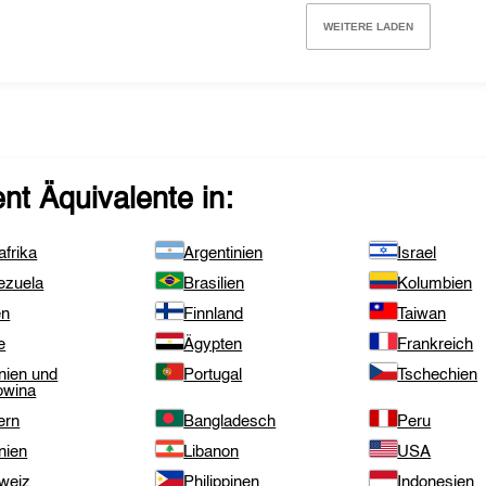
WEITERE LADEN
ent
Äquivalente in:
frika
Argentinien
Israel
ezuela
Brasilien
Kolumbien
en
Finnland
Taiwan
e
Ägypten
Frankreich
nien und
Portugal
Tschechien
owina
ern
Bangladesch
Peru
nien
Libanon
USA
weiz
Philippinen
Indonesien