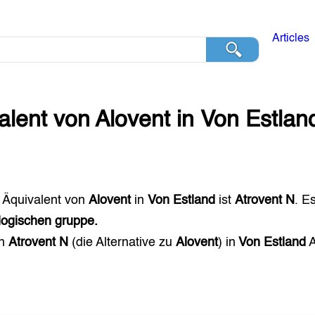
Articles
alent von
Alovent
in
Von Estlan
 Äquivalent von
Alovent
in
Von Estland
ist
Atrovent N
. E
ogischen gruppe.
en
Atrovent N
(die Alternative zu
Alovent
) in
Von Estland
A