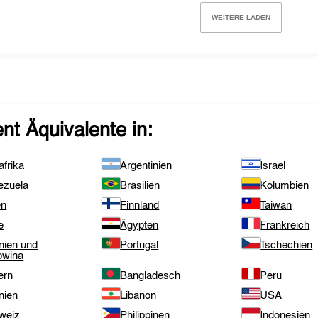
WEITERE LADEN
ent
Äquivalente in:
frika
Argentinien
Israel
ezuela
Brasilien
Kolumbien
en
Finnland
Taiwan
e
Ägypten
Frankreich
nien und
Portugal
Tschechien
owina
ern
Bangladesch
Peru
nien
Libanon
USA
weiz
Philippinen
Indonesien