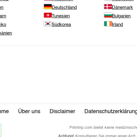
en
Deutschland
Dänemark
arn
Tunesien
Bulgarien
iko
Südkorea
Irland
änien
ahme
Über uns
Disclaimer
Datenschutzerklärun
Pillintrip.com bietet keine medizini
Achtung!
Konsultieren Sie immer einen Arzt