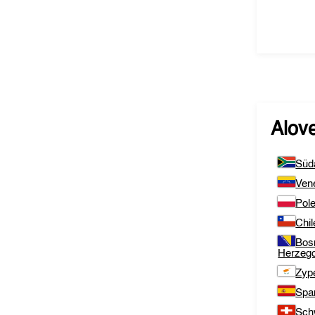
Alov
Süda
Ven
Pol
Chil
Bos
Herzeg
Zyp
Spa
Sch