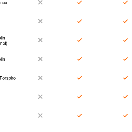
nex
lin
mol)
lin
 Forspiro