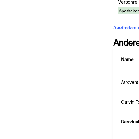
Verschr
Apotheken
Apotheken i
Ander
Name
Atrovent
Otrivin T
Berodua