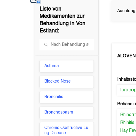
Liste von
Auchtung!
Medikamenten zur
Behandlung in
Von
Estland
:
ALOVEN
Asthma
Inhaltssto
Blocked Nose
Ipratr
Bronchitis
Behandlu
Bronchospasm
Rhinorr
Rhinitis
Chronic Obstructive Lu
Hay Fev
ng Disease