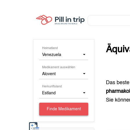
Äquiv
Heimatland
Venezuela
Medikament auswählen
Alovent
Das beste
Herkunftsland
pharmakol
Estland
Sie könn
Finde Medikament