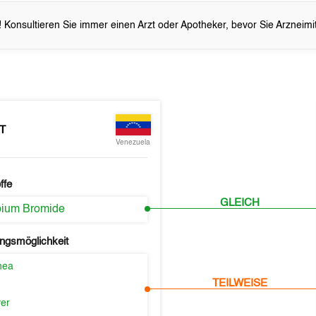
 Konsultieren Sie immer einen Arzt oder Apotheker, bevor Sie Arzneim
T
Venezuela
ffe
GLEICH
opium Bromide
ngsmöglichkeit
hea
TEILWEISE
er