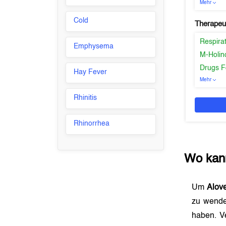
Mehr
Cold
Therapeu
Respira
Emphysema
M-Holin
Drugs F
Hay Fever
Mehr
Rhinitis
Rhinorrhea
Wo kan
Um
Alov
zu wende
haben. V