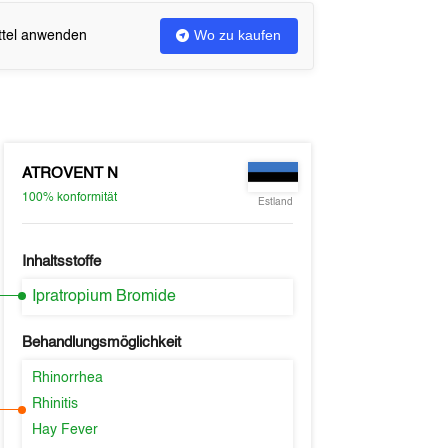
Wo zu kaufen
ittel anwenden
ATROVENT N
100%
konformität
Estland
Inhaltsstoffe
Ipratropium Bromide
Behandlungsmöglichkeit
Rhinorrhea
Rhinitis
Hay Fever