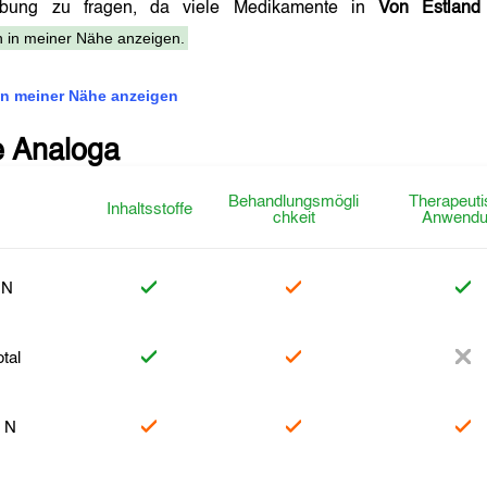
eibung zu fragen, da viele Medikamente in
Von Estland
 in meiner Nähe anzeigen.
n meiner Nähe anzeigen
e Analoga
Behandlungsmögli
Therapeuti
Inhaltsstoffe
chkeit
Anwendu
 N
otal
l N