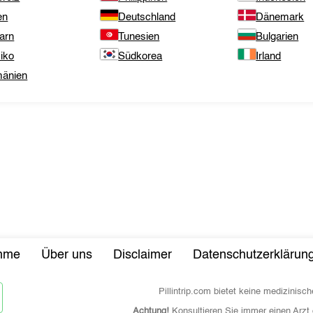
en
Deutschland
Dänemark
arn
Tunesien
Bulgarien
iko
Südkorea
Irland
änien
ahme
Über uns
Disclaimer
Datenschutzerklärun
Pillintrip.com bietet keine medizini
Achtung!
Konsultieren Sie immer einen Arzt