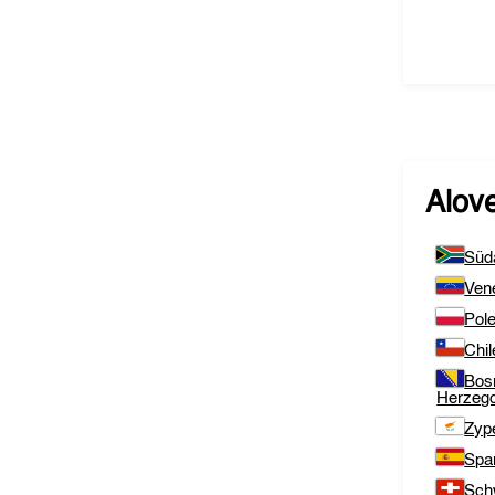
Alov
Süda
Ven
Pol
Chil
Bos
Herzeg
Zyp
Spa
Sch