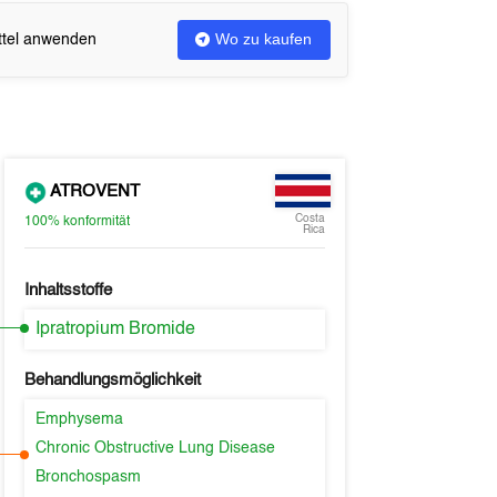
Wo zu kaufen
ittel anwenden
ATROVENT
Costa
100%
konformität
Rica
Inhaltsstoffe
Ipratropium Bromide
Behandlungsmöglichkeit
Emphysema
Chronic Obstructive Lung Disease
Bronchospasm