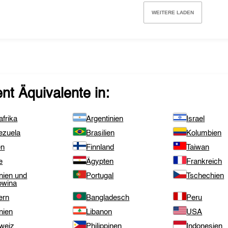
WEITERE LADEN
ent
Äquivalente in:
frika
Argentinien
Israel
ezuela
Brasilien
Kolumbien
en
Finnland
Taiwan
e
Ägypten
Frankreich
nien und
Portugal
Tschechien
owina
ern
Bangladesch
Peru
nien
Libanon
USA
weiz
Philippinen
Indonesien