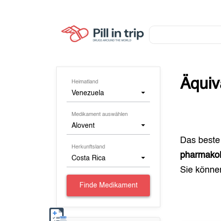
Äquiv
Heimatland
Venezuela
Medikament auswählen
Alovent
Das beste
Herkunftsland
pharmakol
Costa Rica
Sie könn
Finde Medikament