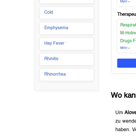
Mehr
Cold
Therapeu
Respira
Emphysema
M-Holin
Drugs F
Hay Fever
Mehr
Rhinitis
Rhinorrhea
Wo kan
Um
Alov
zu wende
haben. V