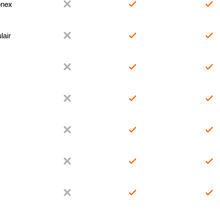
nex
lair
d