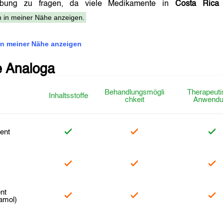
eibung zu fragen, da viele Medikamente in
Costa Rica
 in meiner Nähe anzeigen.
n meiner Nähe anzeigen
e Analoga
Behandlungsmögli
Therapeuti
Inhaltsstoffe
chkeit
Anwendu
ent
l
nt
amol)