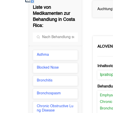
Liste von
Auchtung!
Medikamenten zur
Behandlung in
Costa
Rica
:
ALOVEN
Asthma
Inhaltssto
Blocked Nose
Ipratr
Bronchitis
Behandlu
Bronchospasm
Emphy
Chronic
Chronic Obstructive Lu
Bronch
ng Disease