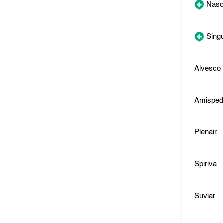
Naso
Singu
Alvesco
Amispe
Plenair
Spiriva
Suviar