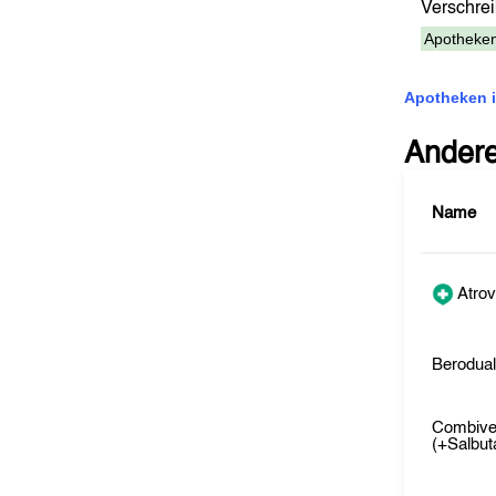
Verschr
Apotheken
Apotheken i
Ander
Name
Atrov
Berodua
Combive
(+Salbut