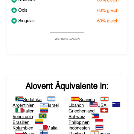
60%
gleich
Oxis
60%
gleich
Singulair
60%
gleich
WEITERE LADEN
Alovent
Äquivalente in:
Südafrika
Spanien
Argentinien
Israel
Libanon
USA
Italien
Griechenland
Venezuela
Schweiz
Brasilien
Philippinen
Kolumbien
Malta
Indonesien
Polen
Thailand
Indien