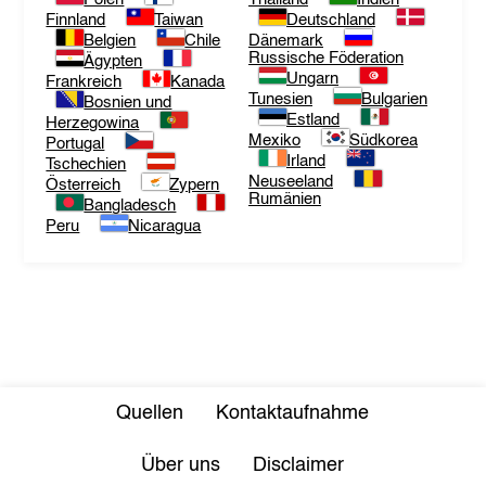
Finnland
Taiwan
Deutschland
Belgien
Chile
Dänemark
Russische Föderation
Ägypten
Ungarn
Frankreich
Kanada
Tunesien
Bulgarien
Bosnien und
Estland
Herzegowina
Mexiko
Südkorea
Portugal
Irland
Tschechien
Neuseeland
Österreich
Zypern
Rumänien
Bangladesch
Peru
Nicaragua
Quellen
Kontaktaufnahme
Über uns
Disclaimer