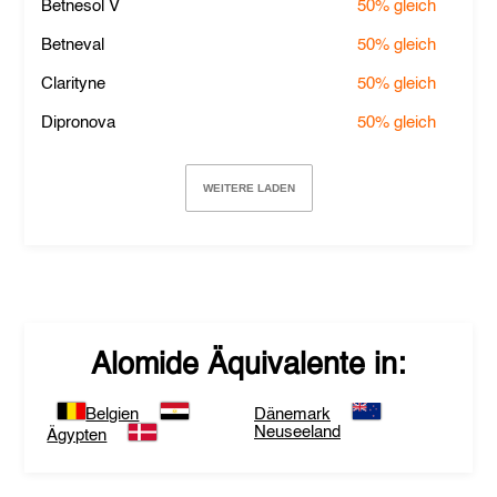
Betnesol V
50%
gleich
Betneval
50%
gleich
Clarityne
50%
gleich
Dipronova
50%
gleich
WEITERE LADEN
Alomide
Äquivalente in:
Belgien
Dänemark
Neuseeland
Ägypten