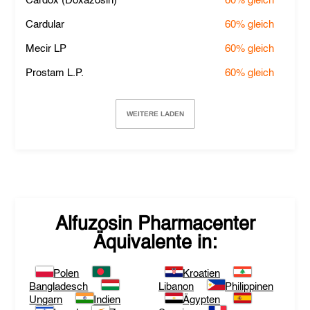
Cardox (Doxazosin)
60%
gleich
Cardular
60%
gleich
Mecir LP
60%
gleich
Prostam L.P.
60%
gleich
WEITERE LADEN
Alfuzosin Pharmacenter
Äquivalente in:
Polen
Kroatien
Bangladesch
Libanon
Philippinen
Ungarn
Indien
Ägypten