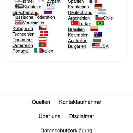
Israel
Zypern
Spanien
Südafrika
Frankreich
Griechenland
Deutschland
Russische Föderation
Argentinien
Chile
Vereinigtes
Türkei
Königreich
Brasilien
Tschechien
Kolumbien
Dänemark
Australien
Österreich
Bulgarien
USA
Portugal
Italien
Quellen
Kontaktaufnahme
Über uns
Disclaimer
Datenschutzerklärung