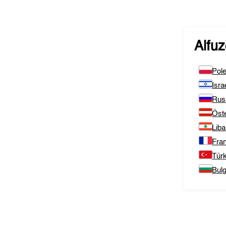
Alfu
Pol
Isra
Rus
Öste
Lib
Fra
Türk
Bulg