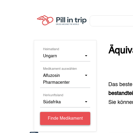
Äquiv
Heimatland
Ungarn
Medikament auswählen
Alfuzosin
Pharmacenter
Das beste
bestandte
Herkunftsland
Sie könn
Südafrika
Finde Medikament