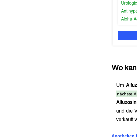
Urologic
Antihyp
Alpha-A
Wo kan
Um
Alfu
nächste A
Alfuzosi
und die 
verkauft
Apotheken i