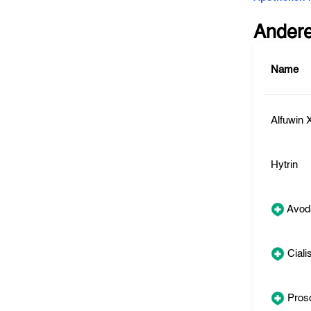
Ander
Name
Alfuwin 
Hytrin
Avod
Ciali
Pros