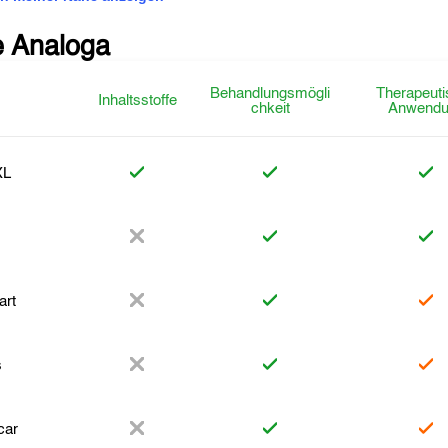
e Analoga
Behandlungsmögli
Therapeuti
Inhaltsstoffe
chkeit
Anwendu
XL
art
s
car