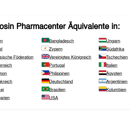
zosin Pharmacenter
Äquivalente in:
en
Bangladesch
Ungarn
el
Zypern
Südafrika
sische Föderation
Vereinigtes Königreich
Tschechien
rreich
Portugal
Italien
anon
Philippinen
Ägypten
nkreich
Deutschland
Argentinien
ei
Brasilien
Kolumbien
arien
USA