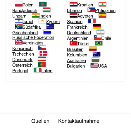
Polen
Kroatien
Bangladesch
Libanon
Philippinen
Ungarn
Indien
Ägypten
Israel
Zypern
Spanien
Südafrika
Frankreich
Griechenland
Deutschland
Russische Föderation
Argentinien
Chile
Vereinigtes
Türkei
Königreich
Brasilien
Tschechien
Kolumbien
Dänemark
Australien
Österreich
Bulgarien
USA
Portugal
Italien
Quellen
Kontaktaufnahme