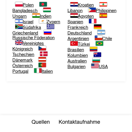
Polen
Kroatien
Bangladesch
Libanon
Philippinen
Ungarn
Indien
Ägypten
Israel
Zypern
Spanien
Südafrika
Frankreich
Griechenland
Deutschland
Russische Föderation
Argentinien
Chile
Vereinigtes
Türkei
Königreich
Brasilien
Tschechien
Kolumbien
Dänemark
Australien
Österreich
Bulgarien
USA
Portugal
Italien
Quellen
Kontaktaufnahme