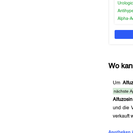
Urologic
Antihyp
Alpha-A
Wo kan
Um
Alfu
nächste A
Alfuzosi
und die 
verkauft
Apotheken i