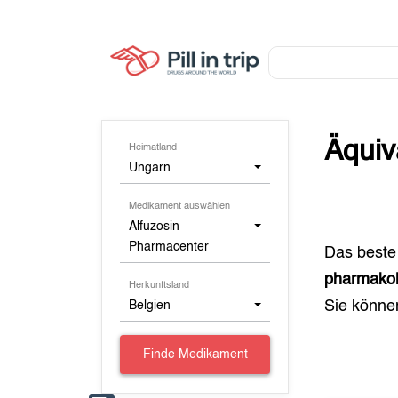
Äquiv
Heimatland
Ungarn
Medikament auswählen
Alfuzosin
Pharmacenter
Das beste
pharmakol
Herkunftsland
Sie könn
Belgien
Finde Medikament