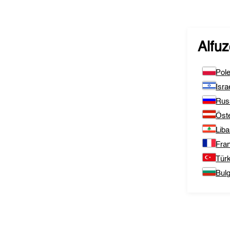
Alfu
Pol
Isra
Rus
Öste
Lib
Fra
Türk
Bulg