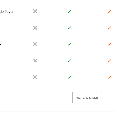
ide Teva
x
WEITERE LADEN