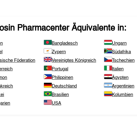
zosin Pharmacenter
Äquivalente in:
en
Bangladesch
Ungarn
el
Zypern
Südafrika
sische Föderation
Vereinigtes Königreich
Tschechien
rreich
Portugal
Italien
anon
Philippinen
Ägypten
nkreich
Deutschland
Argentinien
ei
Brasilien
Kolumbien
arien
USA