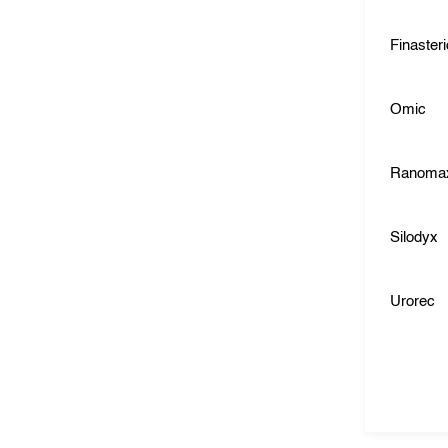
Finaster
Omic
Ranoma
Silodyx
Urorec