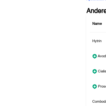
Ander
Name
Hytrin
Avod
Ciali
Pros
Comboda