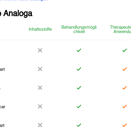
e Analoga
Behandlungsmögli
Therapeuti
Inhaltsstoffe
chkeit
Anwendu
art
s
car
rt