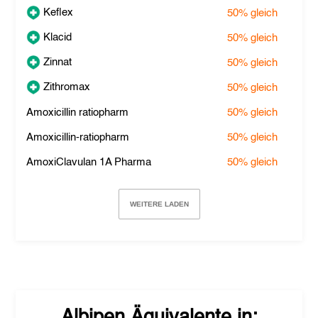
Keflex
50%
gleich
Klacid
50%
gleich
Zinnat
50%
gleich
Zithromax
50%
gleich
Amoxicillin ratiopharm
50%
gleich
Amoxicillin-ratiopharm
50%
gleich
AmoxiClavulan 1A Pharma
50%
gleich
WEITERE LADEN
Albipen
Äquivalente in: