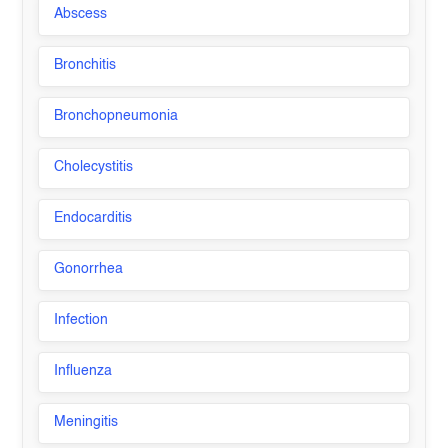
Abscess
Bronchitis
Bronchopneumonia
Cholecystitis
Endocarditis
Gonorrhea
Infection
Influenza
Meningitis