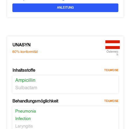
ANLEITUNG
UNASYN
60%
konformität
Österreic
h
Inhaltsstoffe
TEILWEISE
Ampicillin
Sulbactam
Behandlungsmöglichkeit
TEILWEISE
Pneumonia
Infection
Laryngitis