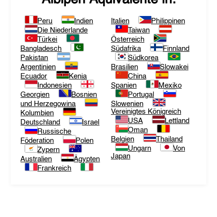
Peru
Indien
Italien
Philippinen
Die Niederlande
Taiwan
Türkei
Österreich
Bangladesch
Südafrika
Finnland
Pakistan
Südkorea
Argentinien
Brasilien
Slowakei
Ecuador
Kenia
China
Indonesien
Spanien
Mexiko
Georgien
Bosnien
Portugal
und Herzegowina
Slowenien
Vereinigtes Königreich
Kolumbien
USA
Lettland
Deutschland
Israel
Oman
Russische
Belgien
Thailand
Föderation
Polen
Ungarn
Von
Zypern
Japan
Australien
Ägypten
Frankreich