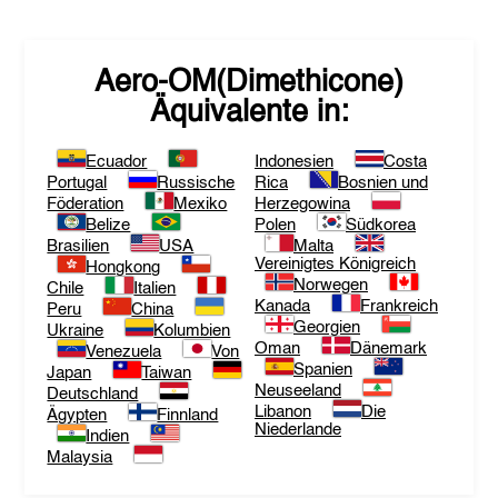
Aero-OM(Dimethicone)
Äquivalente in:
Ecuador
Indonesien
Costa
Portugal
Russische
Rica
Bosnien und
Föderation
Mexiko
Herzegowina
Belize
Polen
Südkorea
Brasilien
USA
Malta
Vereinigtes Königreich
Hongkong
Norwegen
Chile
Italien
Kanada
Frankreich
Peru
China
Georgien
Ukraine
Kolumbien
Oman
Dänemark
Venezuela
Von
Spanien
Japan
Taiwan
Neuseeland
Deutschland
Libanon
Die
Ägypten
Finnland
Niederlande
Indien
Malaysia