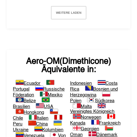
WEITERE LADEN
Aero-OM(Dimethicone)
Äquivalente in:
Ecuador
Indonesien
Costa
Portugal
Russische
Rica
Bosnien und
Föderation
Mexiko
Herzegowina
Belize
Polen
Südkorea
Brasilien
USA
Malta
Vereinigtes Königreich
Hongkong
Norwegen
Chile
Italien
Kanada
Frankreich
Peru
China
Georgien
Ukraine
Kolumbien
Oman
Dänemark
Venezuela
Von