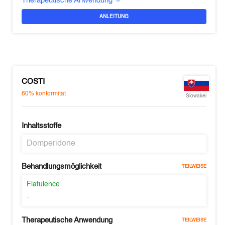
Therapeutische Anwendung
ANLEITUNG
COSTI
60%
konformität
Slowakei
Inhaltsstoffe
Domperidone
Behandlungsmöglichkeit
TEILWEISE
Flatulence
-
Therapeutische Anwendung
TEILWEISE