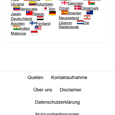
Georgien
Ukraine
Kolumbien
Oman
Dänemark
Venezuela
Von
Spanien
Japan
Taiwan
Neuseeland
Deutschland
Libanon
Die
Ägypten
Finnland
Niederlande
Indien
Malaysia
Quellen
Kontaktaufnahme
Über uns
Disclaimer
Datenschutzerklärung
Nutzungbedingungen