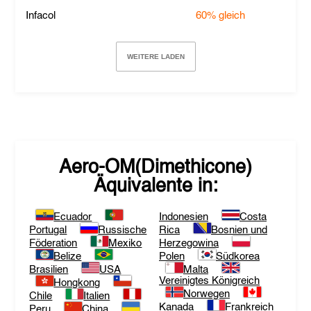
Infacol
60%
gleich
WEITERE LADEN
Aero-OM(Dimethicone)
Äquivalente in:
Ecuador
Indonesien
Costa
Portugal
Russische
Rica
Bosnien und
Föderation
Mexiko
Herzegowina
Belize
Polen
Südkorea
Brasilien
USA
Malta
Vereinigtes Königreich
Hongkong
Norwegen
Chile
Italien
Kanada
Frankreich
Peru
China