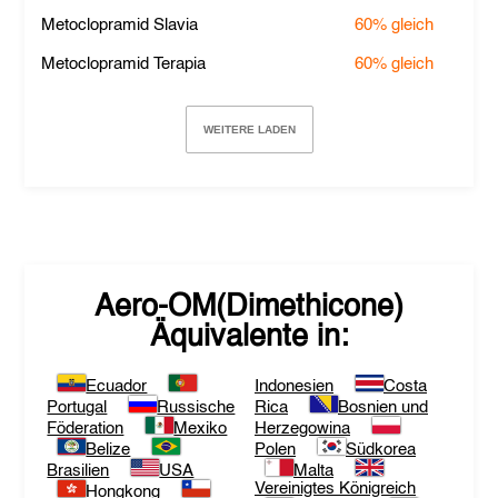
Metoclopramid Slavia
60%
gleich
Metoclopramid Terapia
60%
gleich
WEITERE LADEN
Aero-OM(Dimethicone)
Äquivalente in:
Ecuador
Indonesien
Costa
Portugal
Russische
Rica
Bosnien und
Föderation
Mexiko
Herzegowina
Belize
Polen
Südkorea
Brasilien
USA
Malta
Vereinigtes Königreich
Hongkong