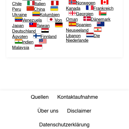
Norwegen
Chile
Italien
Kanada
Frankreich
Peru
China
Georgien
Ukraine
Kolumbien
Oman
Dänemark
Venezuela
Von
Spanien
Japan
Taiwan
Neuseeland
Deutschland
Libanon
Die
Ägypten
Finnland
Niederlande
Indien
Malaysia
Quellen
Kontaktaufnahme
Über uns
Disclaimer
Datenschutzerklärung