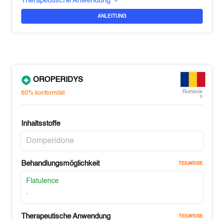
Therapeutische Anwendung
ANLEITUNG
OROPERIDYS
Rumänie
60%
konformität
n
Inhaltsstoffe
Domperidone
Behandlungsmöglichkeit
TEILWEISE
Flatulence
-
Therapeutische Anwendung
TEILWEISE