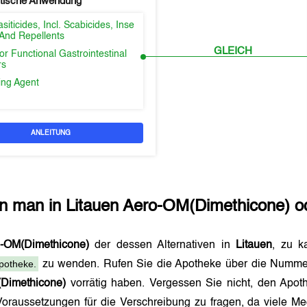
tische Anwendung
siticides, Incl. Scabicides, Inse
 And Repellents
GLEICH
r Functional Gastrointestinal
rs
ng Agent
ANLEITUNG
n man in
Litauen
Aero-OM(Dimethicone)
od
-OM(Dimethicone)
der dessen Alternativen in
Litauen
, zu k
potheke.
zu wenden. Rufen Sie die Apotheke über die Numme
Dimethicone)
vorrätig haben. Vergessen Sie nicht, den Apo
Voraussetzungen für die Verschreibung zu fragen, da viele M