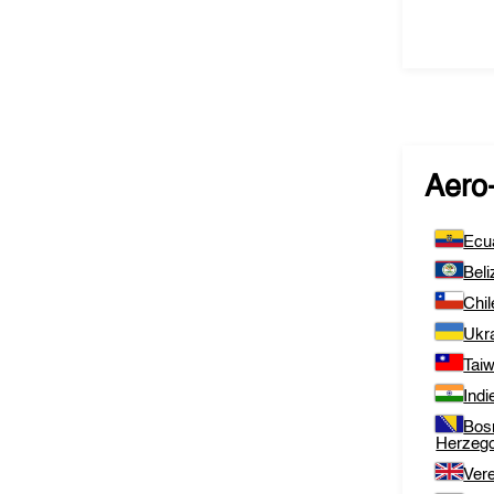
Aero
Ecu
Beli
Chil
Ukr
Tai
Indi
Bos
Herzeg
Vere