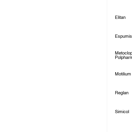
Elitan
Espumis
Metoclo
Polphar
Motilium 
Reglan
Simicol