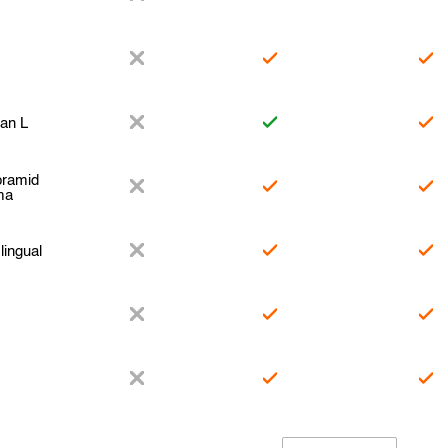
an L
pramid
ma
lingual