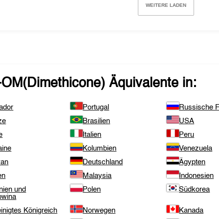
WEITERE LADEN
-OM(Dimethicone)
Äquivalente in:
ador
Portugal
Russische F
ze
Brasilien
USA
e
Italien
Peru
aine
Kolumbien
Venezuela
wan
Deutschland
Ägypten
en
Malaysia
Indonesien
nien und
Polen
Südkorea
owina
inigtes Königreich
Norwegen
Kanada