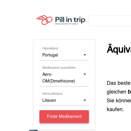
Äquiv
Heimatland
Portugal
Medikament auswählen
Aero-
OM(Dimethicone)
Das beste
gleichen
b
Herkunftsland
Sie könn
Litauen
kaufen.
Finde Medikament