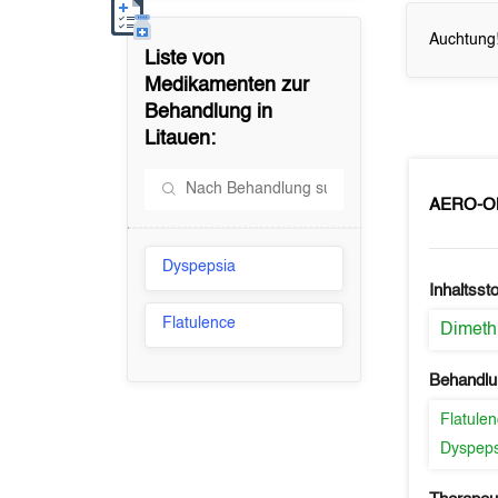
Auchtung!
Liste von
Medikamenten zur
Behandlung in
Litauen
:
AERO-O
Dyspepsia
Inhaltssto
Flatulence
Dimeth
Behandlu
Flatule
Dyspeps