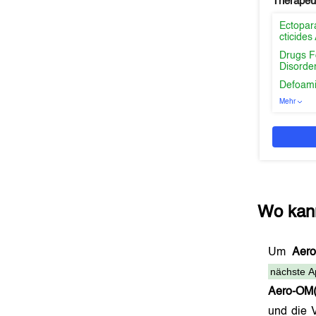
Therapeu
Ectopara
cticides
Drugs Fo
Disorde
Defoami
Mehr
Wo kan
Um
Aero
nächste A
Aero-OM(
und die 