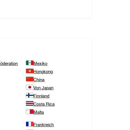
öderation
Mexiko
Hongkong
China
Von Japan
Finnland
Costa Rica
Malta
Frankreich