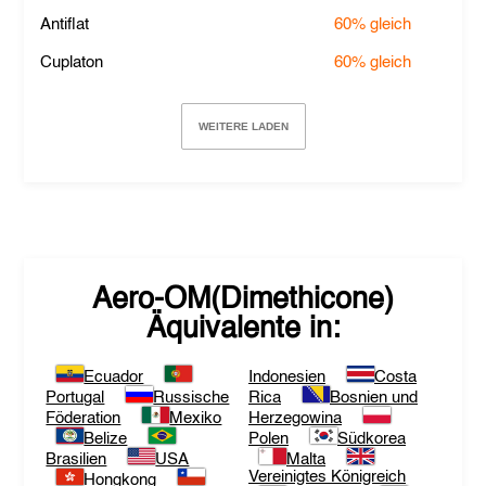
Antiflat
60%
gleich
Cuplaton
60%
gleich
WEITERE LADEN
Aero-OM(Dimethicone)
Äquivalente in:
Ecuador
Indonesien
Costa
Portugal
Russische
Rica
Bosnien und
Föderation
Mexiko
Herzegowina
Belize
Polen
Südkorea
Brasilien
USA
Malta
Vereinigtes Königreich
Hongkong