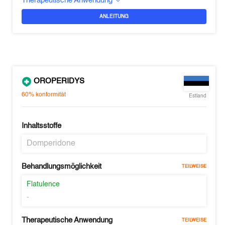
Therapeutische Anwendung
ANLEITUNG
OROPERIDYS
60%
konformität
Estland
Inhaltsstoffe
Domperidone
Behandlungsmöglichkeit
TEILWEISE
Flatulence
-
Therapeutische Anwendung
TEILWEISE