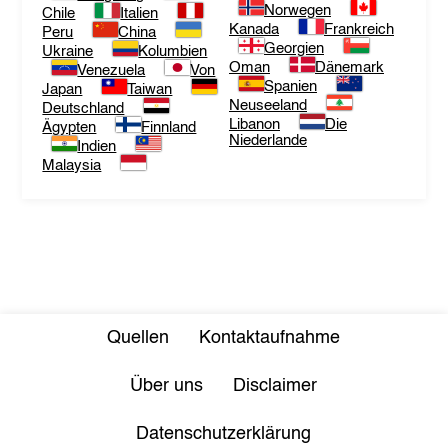
Norwegen
Chile
Italien
Kanada
Frankreich
Peru
China
Georgien
Ukraine
Kolumbien
Oman
Dänemark
Venezuela
Von
Spanien
Japan
Taiwan
Neuseeland
Deutschland
Libanon
Die
Ägypten
Finnland
Niederlande
Indien
Malaysia
Quellen
Kontaktaufnahme
Über uns
Disclaimer
Datenschutzerklärung