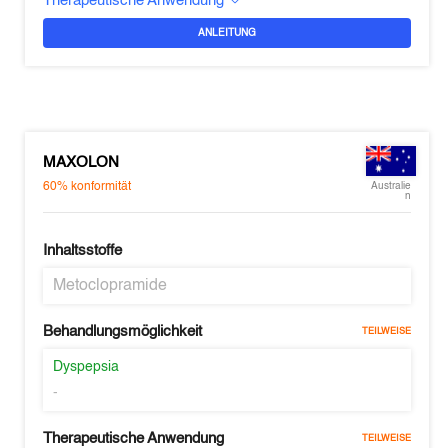
Therapeutische Anwendung
ANLEITUNG
MAXOLON
60%
konformität
Australie
n
Inhaltsstoffe
Metoclopramide
Behandlungsmöglichkeit
TEILWEISE
Dyspepsia
-
Therapeutische Anwendung
TEILWEISE