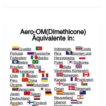
Aero-OM(Dimethicone)
Äquivalente in:
Ecuador
Indonesien
Costa
Portugal
Russische
Rica
Bosnien und
Föderation
Mexiko
Herzegowina
Belize
Polen
Südkorea
Brasilien
USA
Malta
Vereinigtes Königreich
Hongkong
Norwegen
Chile
Italien
Kanada
Frankreich
Peru
China
Georgien
Ukraine
Kolumbien
Oman
Dänemark
Venezuela
Von
Spanien
Japan
Taiwan
Neuseeland
Deutschland
Libanon
Die
Ägypten
Finnland