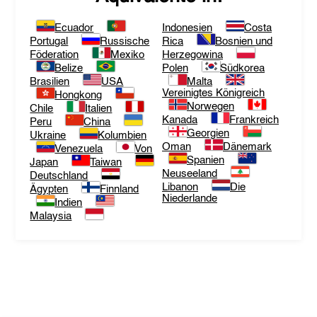
Ecuador
Indonesien
Costa
Portugal
Russische
Rica
Bosnien und
Föderation
Mexiko
Herzegowina
Belize
Polen
Südkorea
Brasilien
USA
Malta
Vereinigtes Königreich
Hongkong
Norwegen
Chile
Italien
Kanada
Frankreich
Peru
China
Georgien
Ukraine
Kolumbien
Oman
Dänemark
Venezuela
Von
Spanien
Japan
Taiwan
Neuseeland
Deutschland
Libanon
Die
Ägypten
Finnland
Niederlande
Indien
Malaysia