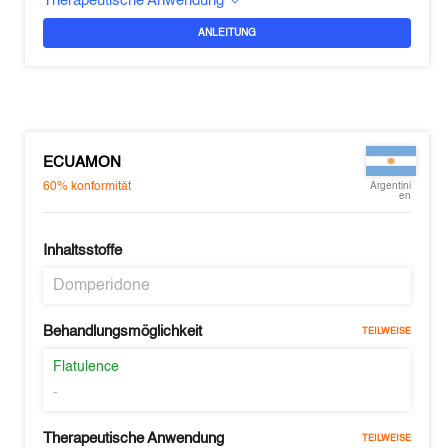
Therapeutische Anwendung
ANLEITUNG
ECUAMON
60%
konformität
Argentini
en
Inhaltsstoffe
Domperidone
Behandlungsmöglichkeit
TEILWEISE
Flatulence
-
Therapeutische Anwendung
TEILWEISE