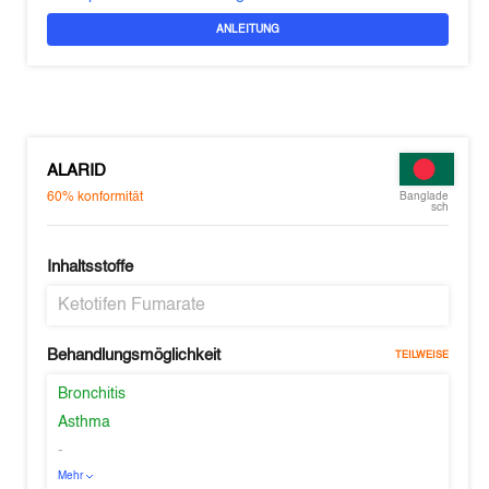
ANLEITUNG
ALARID
60%
konformität
Banglade
sch
Inhaltsstoffe
Ketotifen Fumarate
Behandlungsmöglichkeit
TEILWEISE
Bronchitis
Asthma
-
Mehr