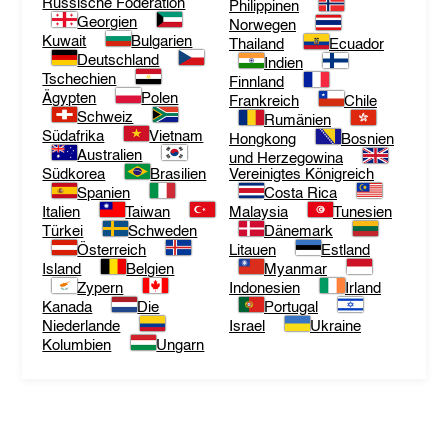
Russische Föderation
Philippinen
Georgien
Norwegen
Kuwait
Bulgarien
Thailand
Ecuador
Deutschland
Indien
Tschechien
Finnland
Ägypten
Polen
Frankreich
Chile
Schweiz
Rumänien
Südafrika
Vietnam
Hongkong
Bosnien
Australien
und Herzegowina
Südkorea
Brasilien
Vereinigtes Königreich
Spanien
Costa Rica
Italien
Taiwan
Malaysia
Tunesien
Türkei
Schweden
Dänemark
Österreich
Litauen
Estland
Island
Belgien
Myanmar
Zypern
Indonesien
Irland
Kanada
Die
Portugal
Niederlande
Israel
Ukraine
Kolumbien
Ungarn